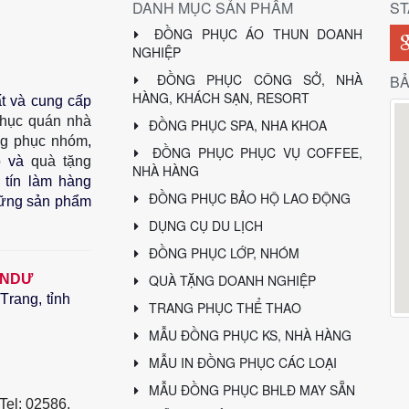
DANH MỤC SẢN PHẨM
S
ĐỒNG PHỤC ÁO THUN DOANH
NGHIỆP
ĐỒNG PHỤC CÔNG SỞ, NHÀ
BẢ
HÀNG, KHÁCH SẠN, RESORT
t và cung cấp
hục quán nhà
ĐỒNG PHỤC SPA, NHA KHOA
g phục nhóm
,
ĐỒNG PHỤC PHỤC VỤ COFFEE,
o
và
quà tặng
NHÀ HÀNG
tín làm hàng 
ĐỒNG PHỤC BẢO HỘ LAO ĐỘNG
hững sản phẩm 
DỤNG CỤ DU LỊCH
ĐỒNG PHỤC LỚP, NHÓM
 NDƯ
QUÀ TẶNG DOANH NGHIỆP
rang, tỉnh
TRANG PHỤC THỂ THAO
MẪU ĐỒNG PHỤC KS, NHÀ HÀNG
MẪU IN ĐỒNG PHỤC CÁC LOẠI
MẪU ĐỒNG PHỤC BHLĐ MAY SẴN
 Tel: 02586. 