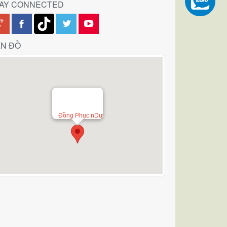
TAY CONNECTED
N ĐỒ
Đồng Phục nDư