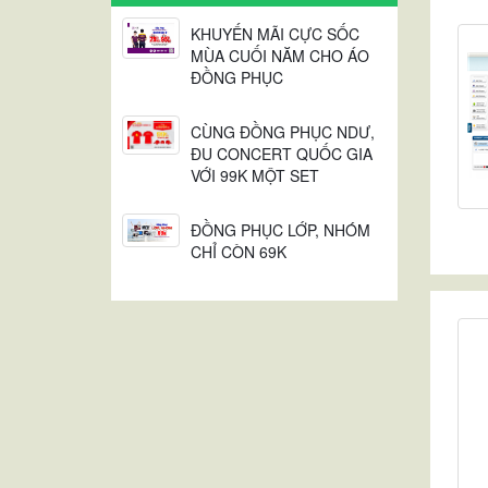
KHUYẾN MÃI CỰC SỐC
MÙA CUỐI NĂM CHO ÁO
ĐỒNG PHỤC
CÙNG ĐỒNG PHỤC NDƯ,
ĐU CONCERT QUỐC GIA
VỚI 99K MỘT SET
ĐỒNG PHỤC LỚP, NHÓM
CHỈ CÒN 69K