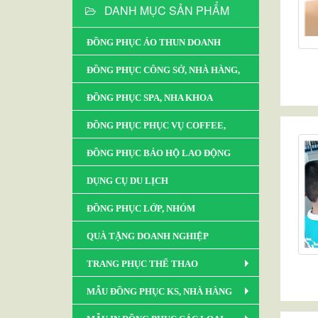
DANH MỤC SẢN PHẨM
ĐỒNG PHỤC ÁO THUN DOANH
NGHIỆP
ĐỒNG PHỤC CÔNG SỞ, NHÀ HÀNG,
KHÁCH SẠN, RESORT
ĐỒNG PHỤC SPA, NHA KHOA
ĐỒNG PHỤC PHỤC VỤ COFFEE,
NHÀ HÀNG
ĐỒNG PHỤC BẢO HỘ LAO ĐỘNG
DỤNG CỤ DU LỊCH
ĐỒNG PHỤC LỚP, NHÓM
QUÀ TẶNG DOANH NGHIỆP
TRANG PHỤC THỂ THAO
MẪU ĐỒNG PHỤC KS, NHÀ HÀNG