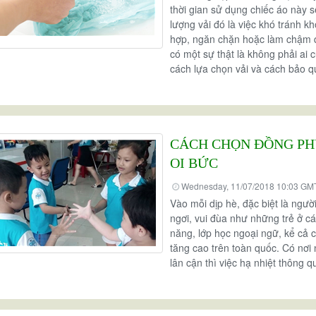
thời gian sử dụng chiếc áo này s
lượng vải đó là việc khó tránh k
hợp, ngăn chặn hoặc làm chậm q
có một sự thật là không phải ai
cách lựa chọn vải và cách bảo 
CÁCH CHỌN ĐỒNG PH
OI BỨC
Wednesday, 11/07/2018 10:03 GM
Vào mỗi dịp hè, đặc biệt là ngư
ngơi, vui đùa như những trẻ ở c
năng, lớp học ngoại ngữ, kể cả cá
tăng cao trên toàn quốc. Có nơi
lân cận thì việc hạ nhiệt thông q