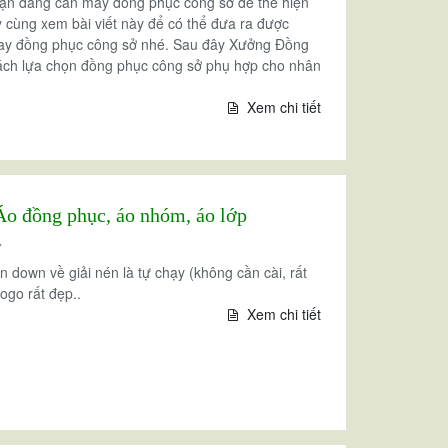
ạn đang cần may đồng phục công sở để thể hiện
y cùng xem bài viết này để có thể đưa ra được
may đồng phục công sở nhé. Sau đây Xưởng Đồng
ch lựa chọn đồng phục công sở phụ hợp cho nhân
Xem chi tiết
Nhằm để chào mừng năm mới BÍNH
Áo đồng phục, áo nhóm, áo lớp
NGỌ 2026 & KỶ NIỆM 94 NĂM NGÀY
THÀNH LẬP ĐOÀN TNCS HCM
7
(26/3/1931 - 26/3/2026, DVDL & Đồng
 down về giải nén là tự chạy (không cần cài, rất
Phục nDư xin gửi chương trình khuyến
logo rất đẹp..
mãi áp dụng cho dòng sản phẩm ÁO
Xem chi tiết
LỚP, ÁO NHÓM như sau: