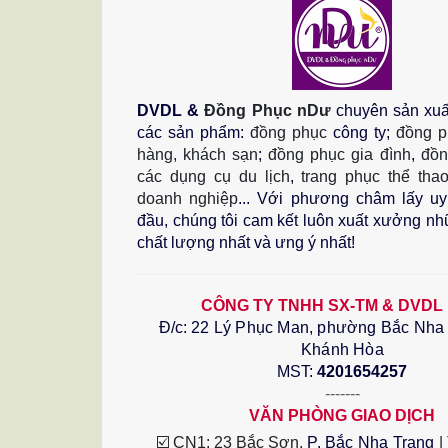
DVDL &
Đồng Phục nDư
chuyên sản xuấ
các sản phẩm:
đồng phục
công ty;
đồng p
hàng, khách sạn
;
đồng phục gia đình
,
đồn
các dụng cụ du lịch
,
trang phục thể tha
doanh nghiệp
...
Với phương châm lấy uy 
đầu, chúng tôi cam kết luôn xuất xưởng n
chất lượng nhất và ưng ý nhất!
CÔNG TY TNHH SX-TM & DVDL
Đ/c:
22 Lý Phục Man, phường Bắc Nha T
Khánh Hòa
MST:
4201654257
-------
VĂN PHÒNG GIAO DỊCH
☑️ CN1: 23 Bắc Sơn, 
P. Bắc Nha Trang
 |