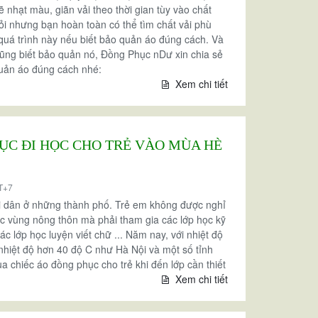
ẽ nhạt màu, giãn vải theo thời gian tùy vào chất
hỏi nhưng bạn hoàn toàn có thể tìm chất vải phù
uá trình này nếu biết bảo quản áo đúng cách. Và
 cũng biết bảo quản nó, Đồng Phục nDư xin chia sẻ
quản áo đúng cách nhé:
Xem chi tiết
ỤC ĐI HỌC CHO TRẺ VÀO MÙA HÈ
T+7
ời dân ở những thành phố. Trẻ em không được nghỉ
ác vùng nông thôn mà phải tham gia các lớp học kỹ
c lớp học luyện viết chữ ... Năm nay, với nhiệt độ
 nhiệt độ hơn 40 độ C như Hà Nội và một số tỉnh
ua chiếc áo đồng phục cho trẻ khi đến lớp cần thiết
Xem chi tiết