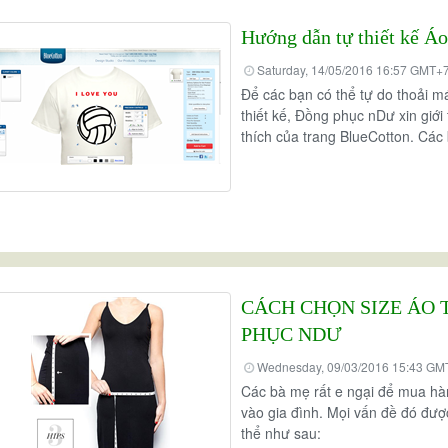
Hướng dẫn tự thiết kế Áo
Saturday, 14/05/2016 16:57 GMT+
Để các bạn có thể tự do thoải m
thiết kế, Đồng phục nDư xin giớ
thích của trang BlueCotton. Cá
CÁCH CHỌN SIZE ÁO
PHỤC NDƯ
Wednesday, 09/03/2016 15:43 GM
Các bà mẹ rất e ngại để mua hà
vào gia đình. Mọi vấn đề đó đượ
thể như sau: