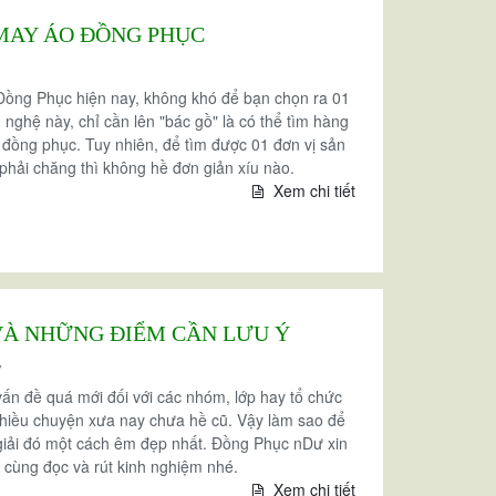
MAY ÁO ĐỒNG PHỤC
 Đồng Phục hiện nay, không khó để bạn chọn ra 01
g nghệ này, chỉ cần lên "bác gồ" là có thể tìm hàng
 đồng phục. Tuy nhiên, để tìm được 01 đơn vị sản
ả phải chăng thì không hề đơn giản xíu nào.
Xem chi tiết
VÀ NHỮNG ĐIỂM CẦN LƯU Ý
7
ấn đề quá mới đối với các nhóm, lớp hay tổ chức
 nhiều chuyện xưa nay chưa hề cũ. Vậy làm sao để
giải đó một cách êm đẹp nhất. Đồng Phục nDư xin
, cùng đọc và rút kinh nghiệm nhé.
Xem chi tiết