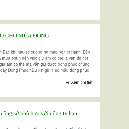
O CHO MÙA ĐÔNG
7
n Bắc khí hậu sẽ xuống rất thấp nên rất lạnh. Bên
à mưa phùn nên việc giữ ấm cơ thể là vấn đề hết
 giữ ấm cơ thể mà vẫn giữ được đồng phục chung
au đây Đồng Phục nDư xin gửi 1 số mẫu đồng phục
Xem chi tiết
công sở phù hợp với công ty bạn
7