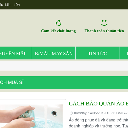
ều 14h - 19h
Cam kết chất lượng
Thanh toán thuận tiện
HUYẾN MÃI
B/MÀU MAY SẴN
TIN TỨC
CH MUA SỈ
CÁCH BẢO QUẢN ÁO 
Tuesday, 14/05/2019 10:53 GMT+7
Áo đồng phục đã và đang trở thà
doanh nghiệp và trường học. Tuy