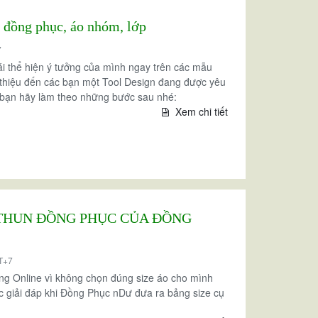
 đồng phục, áo nhóm, lớp
7
ái thể hiện ý tưởng của mình ngay trên các mẫu
i thiệu đến các bạn một Tool Design đang được yêu
c bạn hãy làm theo những bước sau nhé:
Xem chi tiết
 THUN ĐỒNG PHỤC CỦA ĐỒNG
T+7
ng Online vì không chọn đúng size áo cho mình
c giải đáp khi Đồng Phục nDư đưa ra bảng size cụ