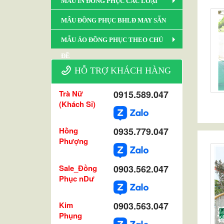
MẪU IN ĐỒNG PHỤC CÁC LOẠI
MẪU ĐỒNG PHỤC BHLĐ MAY SẴN
MẪU ÁO ĐỒNG PHỤC THEO CHỦ
ĐỀ
HỖ TRỢ KHÁCH HÀNG
Trà Nữ
0915.589.047
(Khách Sỉ)
Hồng
0935.779.047
Phượng
Sale_Đồng
0903.562.047
Phục nDư
Kim
0903.563.047
Phụng