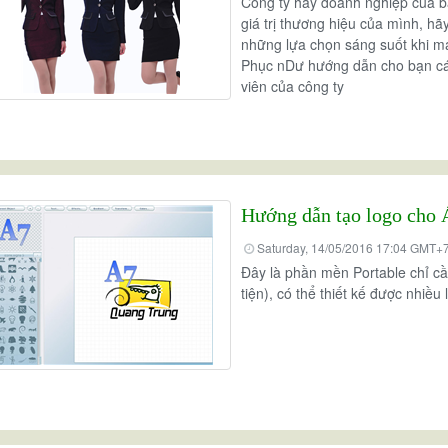
Công ty hay doanh nghiệp của b
giá trị thương hiệu của mình, hã
những lựa chọn sáng suốt khi 
Phục nDư hướng dẫn cho bạn cá
viên của công ty
ào mừng năm mới BÍNH
Nhằm để chào mừng năm mới BÍNH
Hướng dẫn tạo logo cho 
& KỶ NIỆM 94 NĂM NGÀY
NGỌ 2026 & KỶ NIỆM 94 NĂM NGÀY
P ĐOÀN TNCS HCM
THÀNH LẬP ĐOÀN TNCS HCM
Saturday, 14/05/2016 17:04 GMT+
- 26/3/2026, DVDL & Đồng
(26/3/1931 - 26/3/2026, DVDL & Đồng
Đây là phần mền Portable chỉ cần
n gửi chương trình khuyến
Phục nDư xin gửi chương trình khuyến
tiện), có thể thiết kế được nhiều 
g cho dòng sản phẩm ÁO
mãi áp dụng cho dòng sản phẩm ÁO
ÓM như sau:
LỚP, ÁO NHÓM như sau: