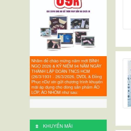
m mới BÍNH
Nhằm để chào mừng năm mới BÍNH
Nhằm để ch
94 NĂM NGÀY
NGỌ 2026 & KỶ NIỆM 94 NĂM NGÀY
NGỌ 2026 
CS HCM
THÀNH LẬP ĐOÀN TNCS HCM
THÀNH LẬ
, DVDL & Đồng
(26/3/1931 - 26/3/2026, DVDL & Đồng
(26/3/1931 
g trình khuyến
Phục nDư xin gửi chương trình khuyến
Phục nDư xi
sản phẩm ÁO
mãi áp dụng cho dòng sản phẩm ÁO
mãi áp dụn
:
LỚP, ÁO NHÓM như sau:
LỚP, ÁO NH
KHUYẾN MÃI