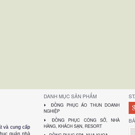
DANH MỤC SẢN PHẨM
S
ĐỒNG PHỤC ÁO THUN DOANH
NGHIỆP
ĐỒNG PHỤC CÔNG SỞ, NHÀ
BẢ
HÀNG, KHÁCH SẠN, RESORT
t và cung cấp
hục quán nhà
ĐỒNG PHỤC SPA, NHA KHOA