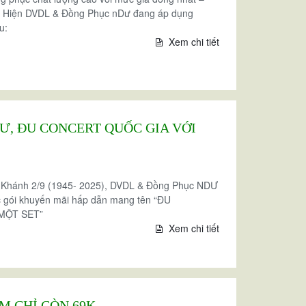
m. Hiện DVDL & Đồng Phục nDư đang áp dụng
u:
Xem chi tiết
, ĐU CONCERT QUỐC GIA VỚI
Khánh 2/9 (1945- 2025), DVDL & Đồng Phục NDƯ
c gói khuyến mãi hấp dẫn mang tên “ĐU
MỘT SET”
Xem chi tiết
M CHỈ CÒN 69K