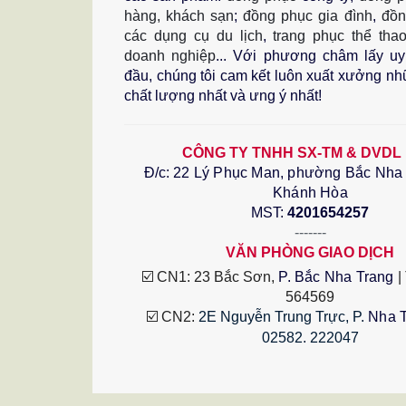
hàng, khách sạn
;
đồng phục gia đình
,
đồn
các dụng cụ du lịch
,
trang phục thể tha
doanh nghiệp
...
Với phương châm lấy uy 
đầu, chúng tôi cam kết luôn xuất xưởng n
chất lượng nhất và ưng ý nhất!
CÔNG TY TNHH SX-TM & DVDL
Đ/c:
22 Lý Phục Man, phường Bắc Nha T
Khánh Hòa
MST:
4201654257
-------
VĂN PHÒNG GIAO DỊCH
☑️ CN1: 23 Bắc Sơn, 
P. Bắc Nha Trang
 |
564569
☑️ CN2: 
2E Nguyễn Trung Trực, P.
 Nha 
02582. 222047