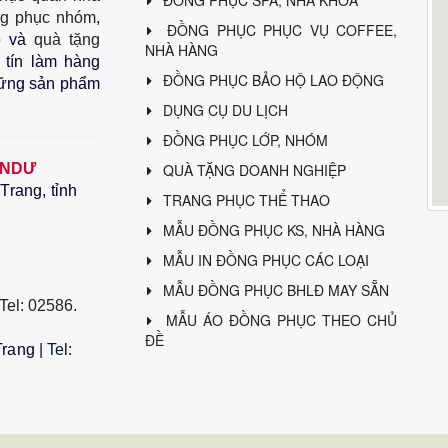
g phục nhóm
,
ĐỒNG PHỤC PHỤC VỤ COFFEE,
o
và
quà tặng
NHÀ HÀNG
tín làm hàng 
ĐỒNG PHỤC BẢO HỘ LAO ĐỘNG
hững sản phẩm 
DỤNG CỤ DU LỊCH
ĐỒNG PHỤC LỚP, NHÓM
 NDƯ
QUÀ TẶNG DOANH NGHIỆP
rang, tỉnh
TRANG PHỤC THỂ THAO
MẪU ĐỒNG PHỤC KS, NHÀ HÀNG
MẪU IN ĐỒNG PHỤC CÁC LOẠI
MẪU ĐỒNG PHỤC BHLĐ MAY SẴN
 Tel: 02586. 
MẪU ÁO ĐỒNG PHỤC THEO CHỦ
ĐỀ
Trang
 | Tel: 