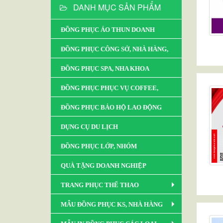
DANH MỤC SẢN PHẨM
ĐỒNG PHỤC ÁO THUN DOANH
NGHIỆP
ĐỒNG PHỤC CÔNG SỞ, NHÀ HÀNG,
KHÁCH SẠN, RESORT
ĐỒNG PHỤC SPA, NHA KHOA
ĐỒNG PHỤC PHỤC VỤ COFFEE,
NHÀ HÀNG
ĐỒNG PHỤC BẢO HỘ LAO ĐỘNG
DỤNG CỤ DU LỊCH
ĐỒNG PHỤC LỚP, NHÓM
QUÀ TẶNG DOANH NGHIỆP
TRANG PHỤC THỂ THAO
MẪU ĐỒNG PHỤC KS, NHÀ HÀNG