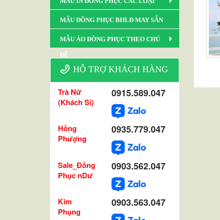
MẪU IN ĐỒNG PHỤC CÁC LOẠI
MẪU ĐỒNG PHỤC BHLĐ MAY SẴN
MẪU ÁO ĐỒNG PHỤC THEO CHỦ
ĐỀ
HỖ TRỢ KHÁCH HÀNG
Trà Nữ
0915.589.047
(Khách Sỉ)
Hồng
0935.779.047
Phượng
Sale_Đồng
0903.562.047
Phục nDư
Kim
0903.563.047
Phụng