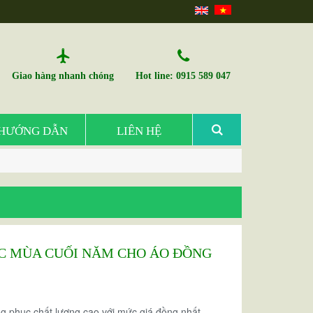
Giao hàng nhanh chóng
Hot line: 0915 589 047
HƯỚNG DẪN
LIÊN HỆ
C MÙA CUỐI NĂM CHO ÁO ĐỒNG
g phục chất lượng cao với mức giá đồng nhất –