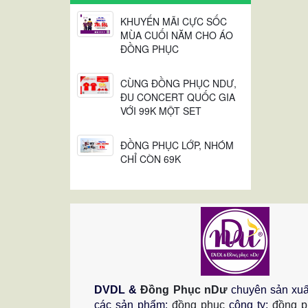
KHUYẾN MÃI CỰC SỐC
MÙA CUỐI NĂM CHO ÁO
ĐỒNG PHỤC
CÙNG ĐỒNG PHỤC NDƯ,
ĐU CONCERT QUỐC GIA
VỚI 99K MỘT SET
ĐỒNG PHỤC LỚP, NHÓM
CHỈ CÒN 69K
DVDL &
Đồng Phục nDư
chuyên sản xuấ
các sản phẩm:
đồng phục
công ty;
đồng p