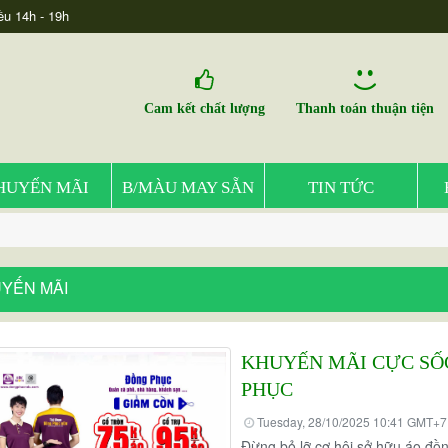
ều 14h - 19h
Cam kết chất lượng
Thanh toán thuận tiện
HUYẾN MÃI
B/MÀU MAY SẴN
TIN TỨC
YẾN MÃI
KHUYẾN MÃI CỰC SỐ
PHỤC
Tuesday, 28/10/2025 10:41 GMT+7
Đừng bỏ lỡ cơ hội sở hữu áo đồn