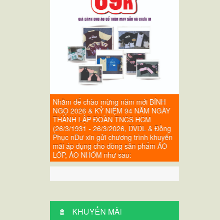
m mới BÍNH
Nhằm để chào mừng năm mới BÍNH
Nhằm để ch
94 NĂM NGÀY
NGỌ 2026 & KỶ NIỆM 94 NĂM NGÀY
NGỌ 2026 
CS HCM
THÀNH LẬP ĐOÀN TNCS HCM
THÀNH LẬ
, DVDL & Đồng
(26/3/1931 - 26/3/2026, DVDL & Đồng
(26/3/1931 
g trình khuyến
Phục nDư xin gửi chương trình khuyến
Phục nDư xi
sản phẩm ÁO
mãi áp dụng cho dòng sản phẩm ÁO
mãi áp dụn
:
LỚP, ÁO NHÓM như sau:
LỚP, ÁO NH
KHUYẾN MÃI