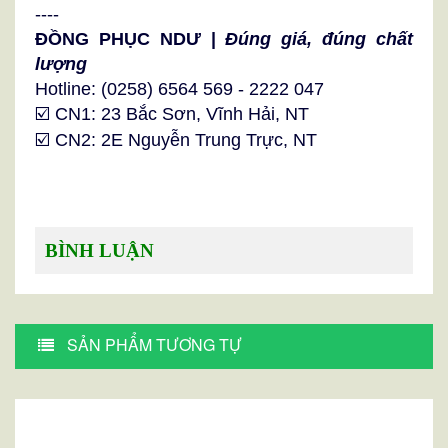
----
ĐỒNG PHỤC NDƯ |
Đúng giá, đúng chất
lượng
Hotline: (0258) 6564 569 - 2222 047
☑️ CN1: 23 Bắc Sơn, Vĩnh Hải, NT
☑️ CN2: 2E Nguyễn Trung Trực, NT
BÌNH LUẬN
SẢN PHẨM TƯƠNG TỰ