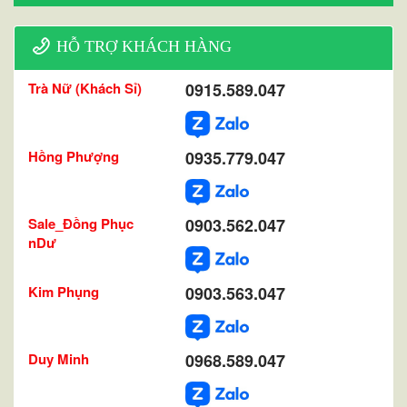
HỖ TRỢ KHÁCH HÀNG
Trà Nữ (Khách Sỉ)
0915.589.047
Hồng Phượng
0935.779.047
Sale_Đồng Phục
0903.562.047
nDư
Kim Phụng
0903.563.047
Duy Minh
0968.589.047