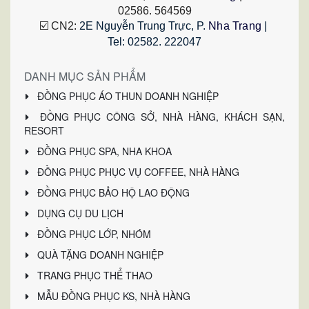
02586. 564569
☑️ CN2: 
2E Nguyễn Trung Trực, P.
 Nha Trang
 | 
Tel: 02582. 222047
DANH MỤC SẢN PHẨM
ĐỒNG PHỤC ÁO THUN DOANH NGHIỆP
ĐỒNG PHỤC CÔNG SỞ, NHÀ HÀNG, KHÁCH SẠN,
RESORT
ĐỒNG PHỤC SPA, NHA KHOA
ĐỒNG PHỤC PHỤC VỤ COFFEE, NHÀ HÀNG
ĐỒNG PHỤC BẢO HỘ LAO ĐỘNG
DỤNG CỤ DU LỊCH
ĐỒNG PHỤC LỚP, NHÓM
QUÀ TẶNG DOANH NGHIỆP
TRANG PHỤC THỂ THAO
MẪU ĐỒNG PHỤC KS, NHÀ HÀNG