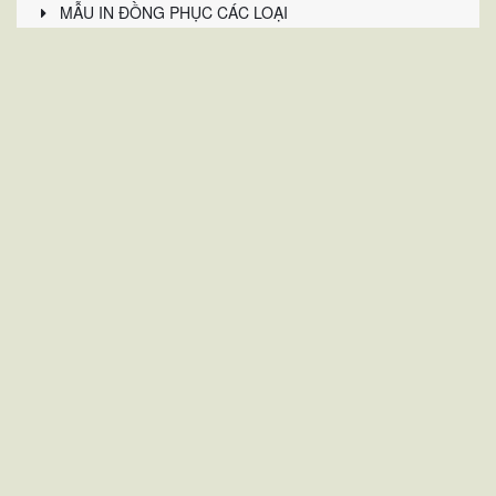
MẪU IN ĐỒNG PHỤC CÁC LOẠI
MẪU ĐỒNG PHỤC BHLĐ MAY SẴN
MẪU ÁO ĐỒNG PHỤC THEO CHỦ ĐỀ
STAY CONNECTED
BẢN ĐỒ
Đồng Phục nDư