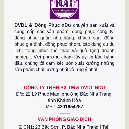
DVDL &
Đồng Phục nDư
chuyên sản xuất và
cung cấp các sản phẩm:
đồng phục
công ty;
đồng phục quán nhà hàng, khách sạn
;
đồng
phục gia đình
,
đồng phục nhóm
,
các dụng cụ du
lịch
,
trang phục thể thao
và
quà tặng doanh
nghiệp
...
Với phương châm lấy uy tín làm hàng 
đầu, chúng tôi cam kết luôn xuất xưởng những 
sản phẩm chất lượng nhất và ưng ý nhất!
CÔNG TY TNHH SX-TM & DVDL NDƯ
Đ/c:
22 Lý Phục Man, phường Bắc Nha Trang,
tỉnh Khánh Hòa
MST:
4201654257
-------
VĂN PHÒNG GIAO DỊCH
☑️ CN1: 23 Bắc Sơn, 
P. Bắc Nha Trang
 | Tel: 