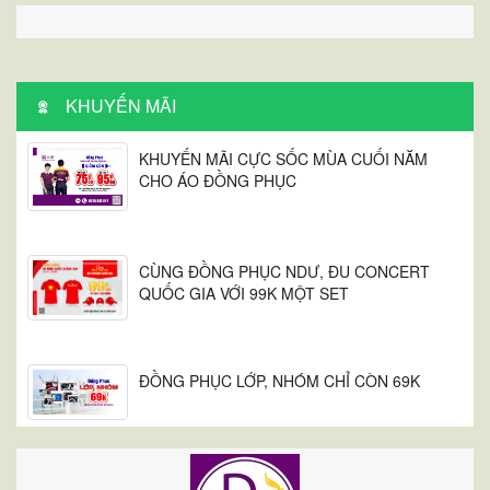
KHUYẾN MÃI
KHUYẾN MÃI CỰC SỐC MÙA CUỐI NĂM
CHO ÁO ĐỒNG PHỤC
CÙNG ĐỒNG PHỤC NDƯ, ĐU CONCERT
QUỐC GIA VỚI 99K MỘT SET
ĐỒNG PHỤC LỚP, NHÓM CHỈ CÒN 69K