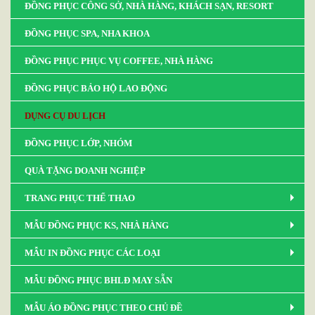
ĐỒNG PHỤC CÔNG SỞ, NHÀ HÀNG, KHÁCH SẠN, RESORT
ĐỒNG PHỤC SPA, NHA KHOA
ĐỒNG PHỤC PHỤC VỤ COFFEE, NHÀ HÀNG
ĐỒNG PHỤC BẢO HỘ LAO ĐỘNG
DỤNG CỤ DU LỊCH
ĐỒNG PHỤC LỚP, NHÓM
QUÀ TẶNG DOANH NGHIỆP
TRANG PHỤC THỂ THAO
MẪU ĐỒNG PHỤC KS, NHÀ HÀNG
MẪU IN ĐỒNG PHỤC CÁC LOẠI
MẪU ĐỒNG PHỤC BHLĐ MAY SẴN
MẪU ÁO ĐỒNG PHỤC THEO CHỦ ĐỀ