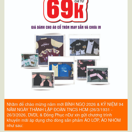
4
Nhằm để chào mừng năm mới BÍNH NGỌ 2026 & KỶ NIỆM 94
NĂM NGÀY THÀNH LẬP ĐOÀN TNCS HCM (26/3/1931 -
26/3/2026, DVDL & Đồng Phục nDư xin gửi chương trình
khuyến mãi áp dụng cho dòng sản phẩm ÁO LỚP, ÁO NHÓM
như sau: