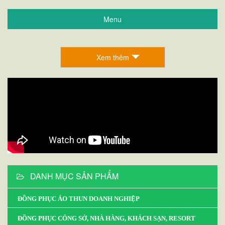
Menu
Xem thêm
DANH MỤC SẢN PHẨM
ĐỒNG PHỤC ÁO THUN DOANH NGHIỆP
ĐỒNG PHỤC CÔNG SỞ, NHÀ HÀNG, KHÁCH SẠN, RESORT