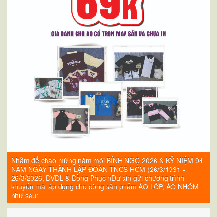
4
Nhằm để chào mừng năm mới BÍNH NGỌ 2026 & KỶ NIỆM 94
NĂM NGÀY THÀNH LẬP ĐOÀN TNCS HCM (26/3/1931 -
26/3/2026, DVDL & Đồng Phục nDư xin gửi chương trình
khuyến mãi áp dụng cho dòng sản phẩm ÁO LỚP, ÁO NHÓM
như sau: