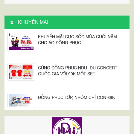
KHUYẾN MÃI
KHUYẾN MÃI CỰC SỐC MÙA CUỐI NĂM
CHO ÁO ĐỒNG PHỤC
CÙNG ĐỒNG PHỤC NDƯ, ĐU CONCERT
QUỐC GIA VỚI 99K MỘT SET
ĐỒNG PHỤC LỚP, NHÓM CHỈ CÒN 69K