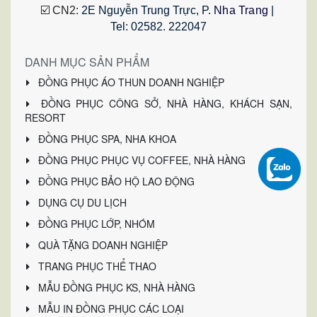
☑️ CN2: 
2E Nguyễn Trung Trực, P.
 Nha Trang
 | 
Tel: 02582. 222047
DANH MỤC SẢN PHẨM
ĐỒNG PHỤC ÁO THUN DOANH NGHIỆP
ĐỒNG PHỤC CÔNG SỞ, NHÀ HÀNG, KHÁCH SẠN,
RESORT
ĐỒNG PHỤC SPA, NHA KHOA
ĐỒNG PHỤC PHỤC VỤ COFFEE, NHÀ HÀNG
ĐỒNG PHỤC BẢO HỘ LAO ĐỘNG
DỤNG CỤ DU LỊCH
ĐỒNG PHỤC LỚP, NHÓM
QUÀ TẶNG DOANH NGHIỆP
TRANG PHỤC THỂ THAO
MẪU ĐỒNG PHỤC KS, NHÀ HÀNG
MẪU IN ĐỒNG PHỤC CÁC LOẠI