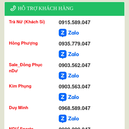
HỖ TRỢ KHÁCH HÀNG
Trà Nữ (Khách Sỉ)
0915.589.047
Hồng Phượng
0935.779.047
Sale_Đồng Phục
0903.562.047
nDư
Kim Phụng
0903.563.047
Duy Minh
0968.589.047
NDƯ Sports