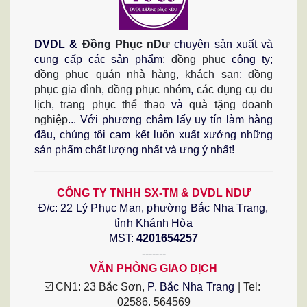
DVDL &
Đồng Phục nDư
chuyên sản xuất và
cung cấp các sản phẩm:
đồng phục
công ty;
đồng phục quán nhà hàng, khách sạn
;
đồng
phục gia đình
,
đồng phục nhóm
,
các dụng cụ du
lịch
,
trang phục thể thao
và
quà tặng doanh
nghiệp
...
Với phương châm lấy uy tín làm hàng 
đầu, chúng tôi cam kết luôn xuất xưởng những 
sản phẩm chất lượng nhất và ưng ý nhất!
CÔNG TY TNHH SX-TM & DVDL NDƯ
Đ/c:
22 Lý Phục Man, phường Bắc Nha Trang,
tỉnh Khánh Hòa
MST:
4201654257
-------
VĂN PHÒNG GIAO DỊCH
☑️ CN1: 23 Bắc Sơn, 
P. Bắc Nha Trang
 | Tel: 
02586. 564569