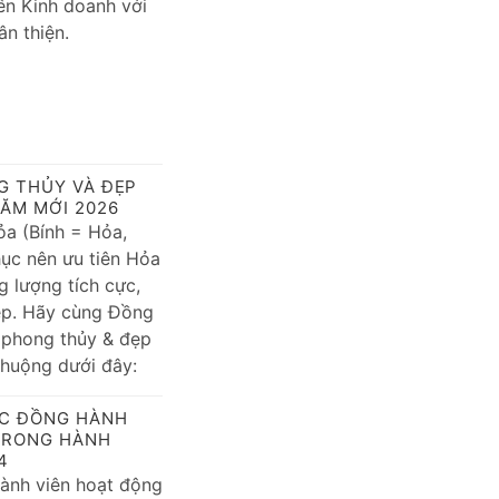
n Kinh doanh với
n thiện.
G THỦY VÀ ĐẸP
ĂM MỚI 2026
a (Bính = Hỏa,
ục nên ưu tiên Hỏa
 lượng tích cực,
ệp. Hãy cùng Đồng
phong thủy & đẹp
huộng dưới đây:
C ĐỒNG HÀNH
TRONG HÀNH
4
hành viên hoạt động