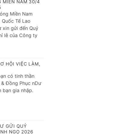
G MIỀN NAM 30/4
5
hóng Miền Nam
 Quốc Tế Lao
 xin gửi đến Quý
hỉ lễ của Công ty
Ơ HỘI VIỆC LÀM,
ạn có tinh thần
L & Đồng Phục nDư
 bạn gia nhập.
Ư GỬI QUÝ
ÍNH NGỌ 2026