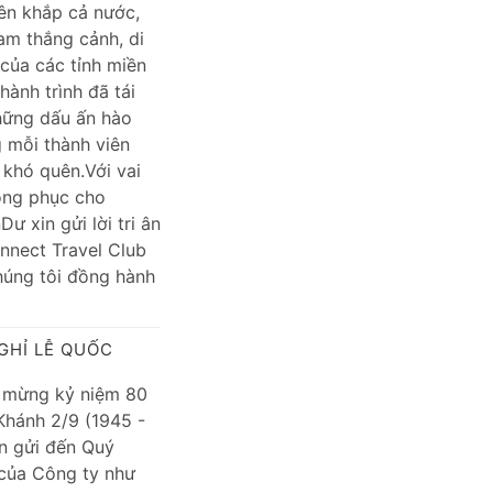
rên khắp cả nước,
m thắng cảnh, di
 của các tỉnh miền
ành trình đã tái
những dấu ấn hào
g mỗi thành viên
khó quên.Với vai
đồng phục cho
 xin gửi lời tri ân
nnect Travel Club
chúng tôi đồng hành
GHỈ LỄ QUỐC
 mừng kỷ niệm 80
hánh 2/9 (1945 -
n gửi đến Quý
 của Công ty như