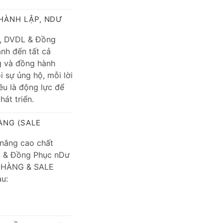
HÀNH LẬP, NDƯ
p, DVDL & Đồng
ành đến tất cả
g và đồng hành
 sự ủng hộ, mỗi lời
ều là động lực để
át triển.
ÀNG (SALE
 nâng cao chất
L & Đồng Phục nDư
 HÀNG & SALE
au: