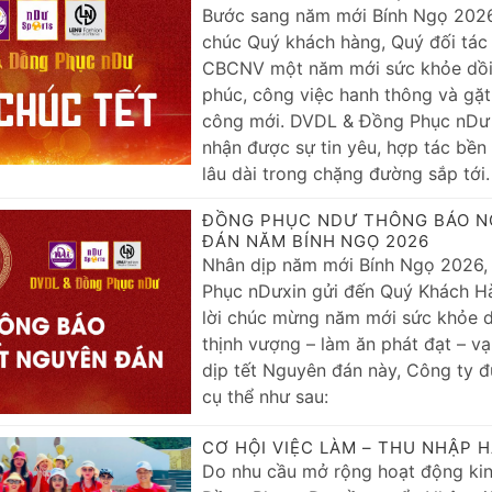
Bước sang năm mới Bính Ngọ 2026
chúc Quý khách hàng, Quý đối tác 
CBCNV một năm mới sức khỏe dồi 
phúc, công việc hanh thông và gặt
công mới. DVDL & Đồng Phục nDư 
nhận được sự tin yêu, hợp tác bền
lâu dài trong chặng đường sắp tới.
ĐỒNG PHỤC NDƯ THÔNG BÁO N
ĐÁN NĂM BÍNH NGỌ 2026
Nhân dịp năm mới Bính Ngọ 2026
Phục nDưxin gửi đến Quý Khách H
lời chúc mừng năm mới sức khỏe d
thịnh vượng – làm ăn phát đạt – vạ
dịp tết Nguyên đán này, Công ty đ
cụ thể như sau:
CƠ HỘI VIỆC LÀM – THU NHẬP 
Do nhu cầu mở rộng hoạt động ki