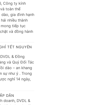
, Công ty kính
và toàn thể
dào, gia đình hạnh
 hái nhiều thành
mong tiếp tục
 chặt và đồng hành
GHỈ TẾT NGUYÊN
, DVDL & Đồng
àng và Quý Đối Tác
ồi dào – an khang
n sự như ý . Trong
ược nghỉ 14 ngày,
HẤP DẪN
nh doanh, DVDL &