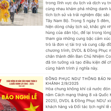
trong lĩnh vực du lịch và dịch vụ t
cùng nhau khám phá những danh la
tích lịch sử và trải nghiệm đặc sắc
Tây Nam Bộ. Trong 5 ngày 5 đêm, h
hiện dòng chảy lịch sử, khắc ghi 
hùng của dân tộc, để lại trong lòn
tham gia những cung bậc cảm xúc 
trò là đơn vị tài trợ và cung cấp 
chương trình, DVDL & Đồng Phục nDư
chân thành đến Ban Chủ Nhiệm Co
đã tin tưởng và tạo điều kiện để 
cùng hành trình ý nghĩa này.
ĐỒNG PHỤC NDƯ THÔNG BÁO N
KHÁNH 2/9/2025
Hòa chung không khí cả nước đón
năm Cách mạng tháng 8 và Quốc K
2025), DVDL & Đồng Phục NDƯ xi
khách hàng và Đối tác lịch nghỉ lễ