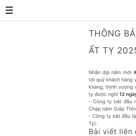
☰
THÔNG BÁ
ẤT TỴ 202
Nhân dịp năm mới
tới quý khách hàng v
khang, thịnh vượng 
ty được nghỉ
12 ngà
- Công ty bắt đầu 
Chạp năm Giáp Thìn 
- Công ty bắt đầu l
Tỵ).
Bài viết liên