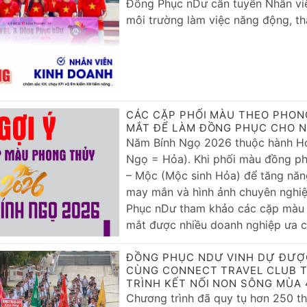
Đồng Phục nDư cần tuyển Nhân viê
môi trường làm việc năng động, thâ
CÁC CẶP PHỐI MÀU THEO PHON
MẮT ĐỂ LÀM ĐỒNG PHỤC CHO N
Năm Bính Ngọ 2026 thuộc hành Hỏ
Ngọ = Hỏa). Khi phối màu đồng ph
– Mộc (Mộc sinh Hỏa) để tăng năng
may mắn và hình ảnh chuyên nghi
Phục nDư tham khảo các cặp màu 
mắt được nhiều doanh nghiệp ưa c
ĐỒNG PHỤC NDƯ VINH DỰ ĐƯỢ
CÙNG CONNECT TRAVEL CLUB 
TRÌNH KẾT NỐI NON SÔNG MÙA 
Chương trình đã quy tụ hơn 250 t