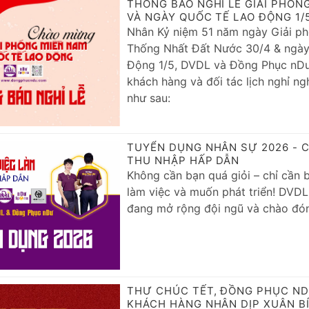
THÔNG BÁO NGHỈ LỄ GIẢI PHÓN
VÀ NGÀY QUỐC TẾ LAO ĐỘNG 1/
Nhân Kỷ niệm 51 năm ngày Giải p
Thống Nhất Đất Nước 30/4 & ngày
Động 1/5, DVDL và Đồng Phục nDư
khách hàng và đối tác lịch nghỉ ng
như sau:
TUYỂN DỤNG NHÂN SỰ 2026 - C
THU NHẬP HẤP DẪN
Không cần bạn quá giỏi – chỉ cần b
làm việc và muốn phát triển! DVD
đang mở rộng đội ngũ và chào đón
THƯ CHÚC TẾT, ĐỒNG PHỤC ND
KHÁCH HÀNG NHÂN DỊP XUÂN B