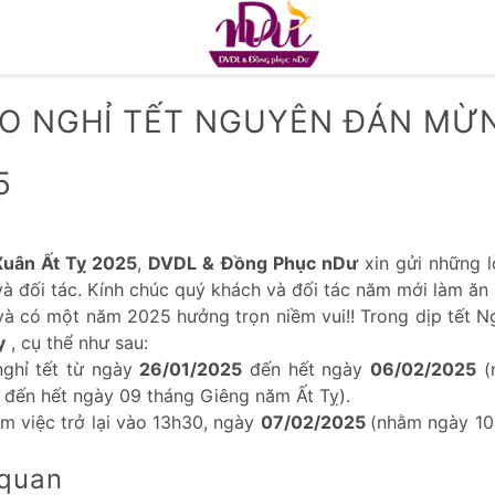
O NGHỈ TẾT NGUYÊN ĐÁN MỪ
5
Xuân Ất Tỵ 2025
,
DVDL &
Đồng Phục nDư
xin gửi những l
à đối tác. Kính chúc quý khách và đối tác năm mới làm ăn 
và có một năm 2025 hưởng trọn niềm vui!! Trong dịp tết 
y
, cụ thể như sau:
nghỉ tết từ ngày
26/01/2025
đến hết ngày
06/02/2025
(
đến hết ngày 09 tháng Giêng năm Ất Tỵ).
àm việc trở lại vào 13h30, ngày
07/02/2025
(nhằm ngày 10
 quan