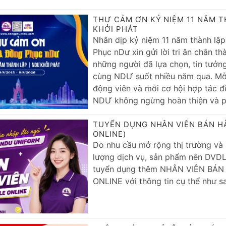
THƯ CẢM ƠN KỶ NIỆM 11 NĂM T
KHỞI PHÁT
Nhân dịp kỷ niệm 11 năm thành lậ
Phục nDư xin gửi lời tri ân chân th
những người đã lựa chọn, tin tưởn
cùng NDƯ suốt nhiều năm qua. Mỗi
động viên và mỗi cơ hội hợp tác đ
NDƯ không ngừng hoàn thiện và ph
TUYỂN DỤNG NHÂN VIÊN BÁN H
ONLINE)
Do nhu cầu mở rộng thị trường và
lượng dịch vụ, sản phẩm nên DVD
tuyển dụng thêm NHÂN VIÊN BÁN
ONLINE với thông tin cụ thể như s